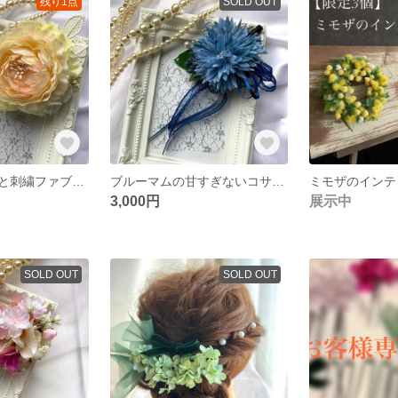
残り1点
SOLD OUT
ラナンキュラスと刺繍ファブリックフラワーの春色コサージュ
ブルーマムの甘すぎないコサージュ
ミモザのインテ
3,000円
展示中
SOLD OUT
SOLD OUT