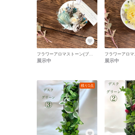
フラワーアロマストーン(ブルー)
展示中
展示中
残り1点