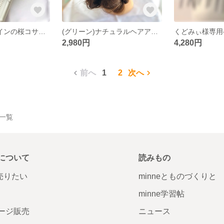
(再販)流れるラインの桜コサージュ
(グリーン)ナチュラルヘアアクセサリーパーツ
くどみぃ様専用
2,980円
4,280円
前へ
1
2
次へ
品一覧
について
読みもの
で売りたい
minneとものづくりと
minne学習帖
ージ販売
ニュース