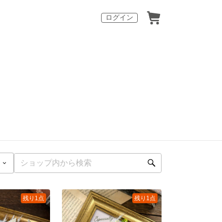
ログイン
残り1点
残り1点