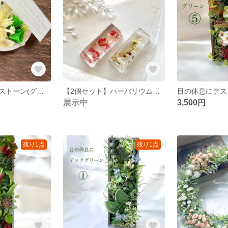
フラワーアロマストーン(グリーン)
【2個セット】ハーバリウム箸置き
目の休息にデス
展示中
3,500円
残り1点
残り1点