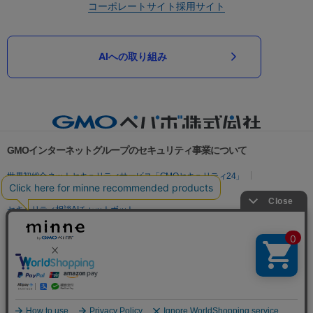
コーポレートサイト
採用サイト
AIへの取り組み
GMOインターネットグループのセキュリティ事業について
世界初総合ネットセキュリティサービス「GMOセキュリティ24」
パスワード漏洩診断
Webサイトリスク診断
セキュリティ相談AIチャットボット
実在証明・盗聴対策
サイバー攻撃対策（GMOサイバーセキュリティ byイエラエ）
サイバー攻撃対策（GMO Flatt Security）
なりすまし対策
セキュリティ事業の軌跡