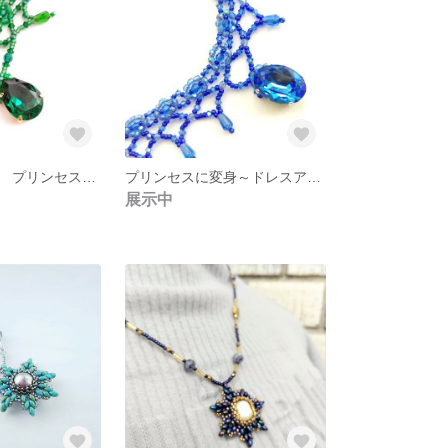
ビーズステッチ プリンセスに変身～ドレスアップにいかが？ 【スワロフスキークリスタル煌めくネックレス✨】1点物 自分ご褒美用❣ キッズ ギフト用（グリーン）ビーズネックレス ビーズアクセサリー
プリンセスに変身～ドレスアップにいかが？【スワロフスキークリスタル煌めくネックレス✨】1点物 (コバルトブルー）自分ご褒美用❣ ・キッズ ギフト用 ビーズネックレス ビーズステッチ
展示中