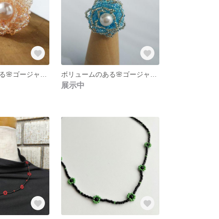
ボリュームのある🌸ゴージャスな🌸大ぶりなビーズの指輪・リング スワロフスキークリスタル・パール（ピンク）アレルギー対応 ビーズアクセサリー ビーズステッチ
ボリュームのある🌸ゴージャスな🌸 大ぶりなビーズの指輪・リング 『スワロフスキークリスタル・白パール（水色、シルバー）』1点物 入園・入学の装いに～ アレルギー対応 ビーズステッチ
展示中