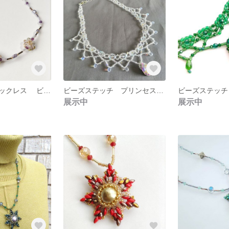
小花のビーズネックレス ビーズステッチ 梅・桜花 パープル・紫色
ビーズステッチ プリンセスに変身～ドレスアップにいかが？ 【スワロフスキークリスタル煌めくネックレス✨ 】1点物 自分ご褒美用❣ ギフト用（クリスタル）ビーズネックレス ビーズアクセサリー
展示中
展示中