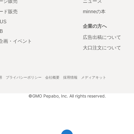
ージ販売
ニュース
ード販売
minneの本
LUS
企業の方へ
AB
広告出稿について
企画・イベント
大口注文について
用
プライバシーポリシー
会社概要
採用情報
メディアキット
©GMO Pepabo, Inc. All rights reserved.