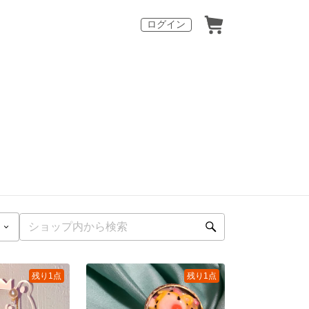
ログイン
残り1点
残り1点