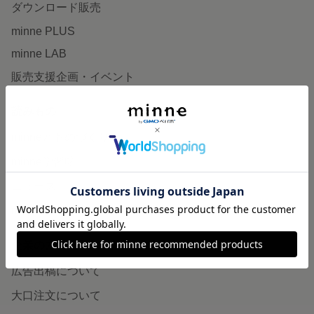
ダウンロード販売
minne PLUS
minne LAB
販売支援企画・イベント
読みもの
minneとものづくりと
minne学習帖
ニュース
minneの本
企業の方へ
広告出稿について
大口注文について