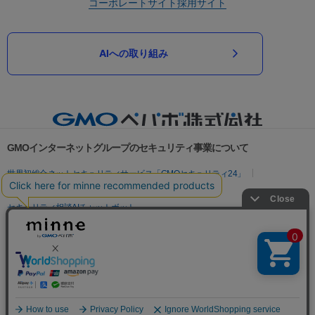
コーポレートサイト
採用サイト
AIへの取り組み
GMOインターネットグループのセキュリティ事業について
世界初総合ネットセキュリティサービス「GMOセキュリティ24」
パスワード漏洩診断
Webサイトリスク診断
セキュリティ相談AIチャットボット
実在証明・盗聴対策
サイバー攻撃対策（GMOサイバーセキュリティ byイエラエ）
サイバー攻撃対策（GMO Flatt Security）
なりすまし対策
セキュリティ事業の軌跡