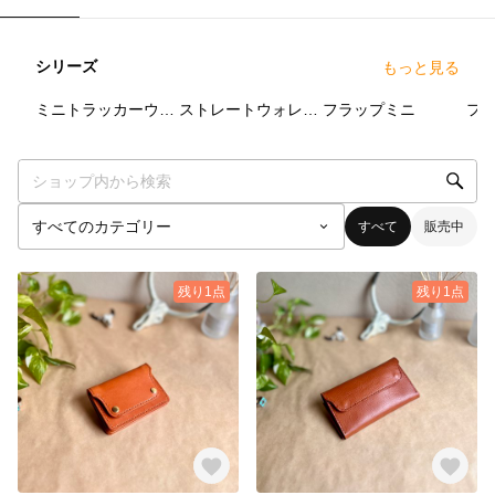
シリーズ
もっと見る
6
点
17
点
12
点
ミニトラッカーウォレット
ストレートウォレット
フラップミニ
フ
すべて
販売中
残り1点
残り1点