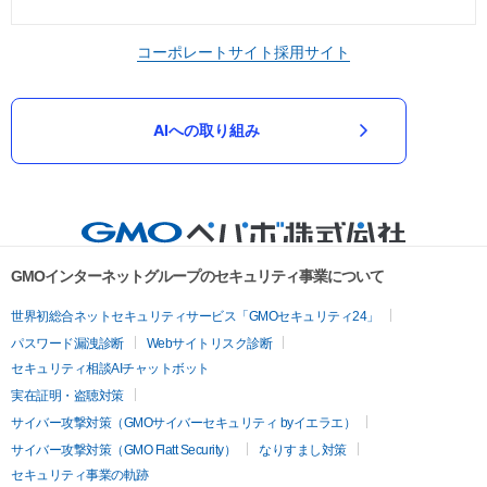
コーポレートサイト
採用サイト
AIへの取り組み
GMOインターネットグループのセキュリティ事業について
世界初総合ネットセキュリティサービス「GMOセキュリティ24」
パスワード漏洩診断
Webサイトリスク診断
セキュリティ相談AIチャットボット
実在証明・盗聴対策
サイバー攻撃対策（GMOサイバーセキュリティ byイエラエ）
サイバー攻撃対策（GMO Flatt Security）
なりすまし対策
セキュリティ事業の軌跡