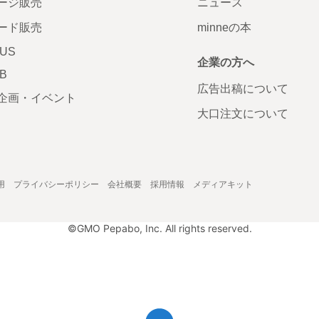
ージ販売
ニュース
ード販売
minneの本
LUS
企業の方へ
AB
広告出稿について
企画・イベント
大口注文について
用
プライバシーポリシー
会社概要
採用情報
メディアキット
©GMO Pepabo, Inc. All rights reserved.