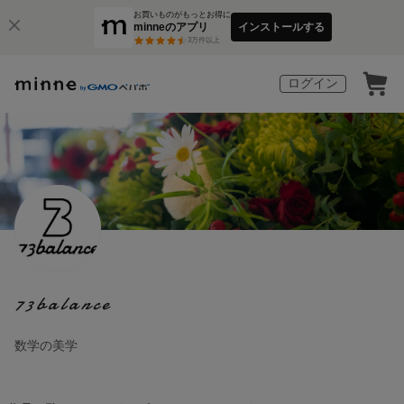
お買いものがもっとお得に
minneのアプリ
インストールする
3
万件以上
ログイン
73balance
数学の美学