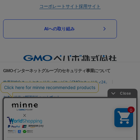
コーポレートサイト
採用サイト
AIへの取り組み
GMOインターネットグループのセキュリティ事業について
世界初総合ネットセキュリティサービス「GMOセキュリティ24」
パスワード漏洩診断
Webサイトリスク診断
セキュリティ相談AIチャットボット
実在証明・盗聴対策
サイバー攻撃対策（GMOサイバーセキュリティ byイエラエ）
サイバー攻撃対策（GMO Flatt Security）
なりすまし対策
セキュリティ事業の軌跡