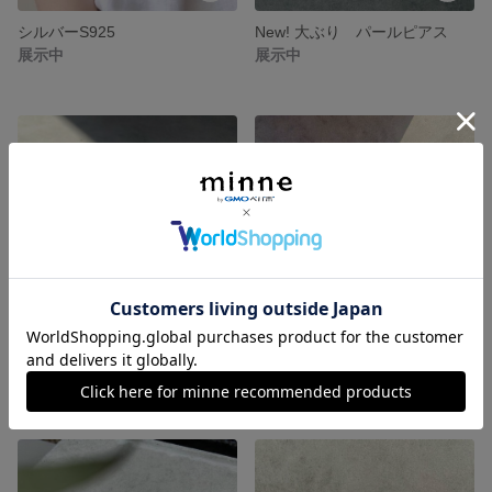
シルバーS925
New! 大ぶり パールピアス
展示中
展示中
2way パール イヤーカフ
【曲線的なフォルム】変形デザインピアス
展示中
展示中