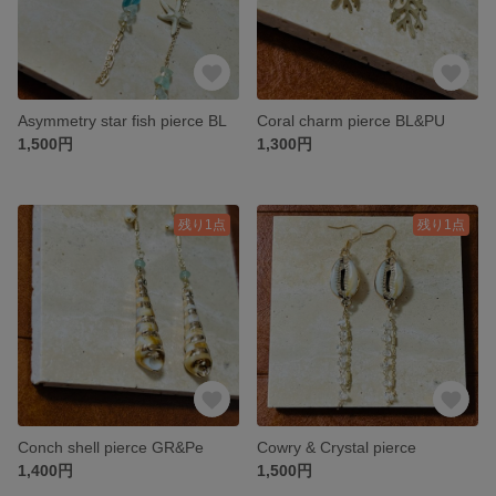
Asymmetry star fish pierce BL
Coral charm pierce BL&PU
1,500円
1,300円
残り1点
残り1点
Conch shell pierce GR&Pe
Cowry & Crystal pierce
1,400円
1,500円