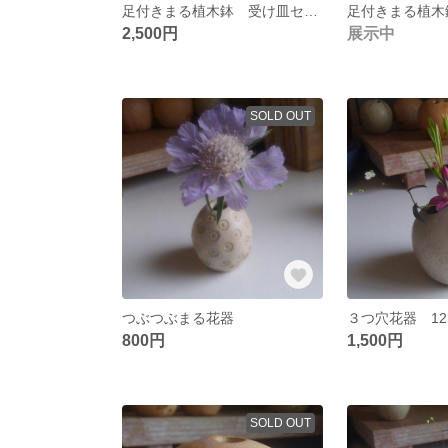
足付きまる植木鉢 受け皿セット 02
2,500円
展示中
SOLD OUT
つぶつぶまる花器
３つ穴花器 12
800円
1,500円
SOLD OUT