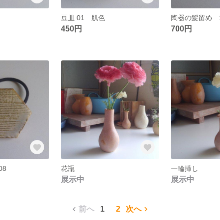
豆皿 01 肌色
陶器の髪留め 
450円
700円
08
花瓶
一輪挿し
展示中
展示中
前へ
1
2
次へ