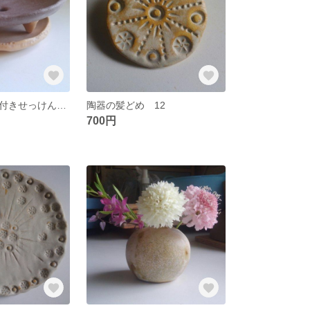
足付き・受け皿付きせっけん皿 01
陶器の髪どめ 12
700円