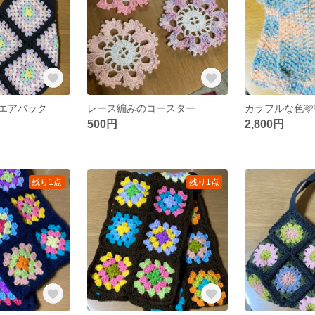
エアバック
レース編みのコースター
カラフルな色🩷
500円
2,800円
残り1点
残り1点