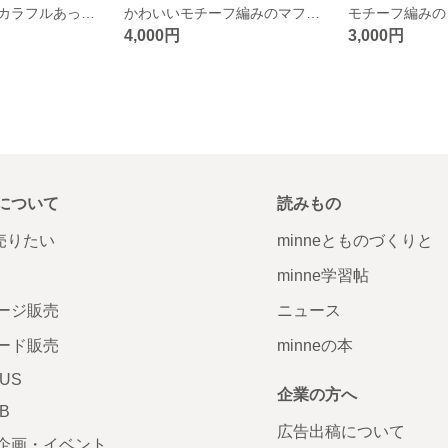
モチーフ編みのカラフルあったかマフラー🧣
かわいいモチーフ編みのマフラー🧣
モチーフ編みの
4,000円
3,000円
について
読みもの
で売りたい
minneとものづくりと
minne学習帖
ージ販売
ニュース
ード販売
minneの本
LUS
企業の方へ
AB
広告出稿について
企画・イベント