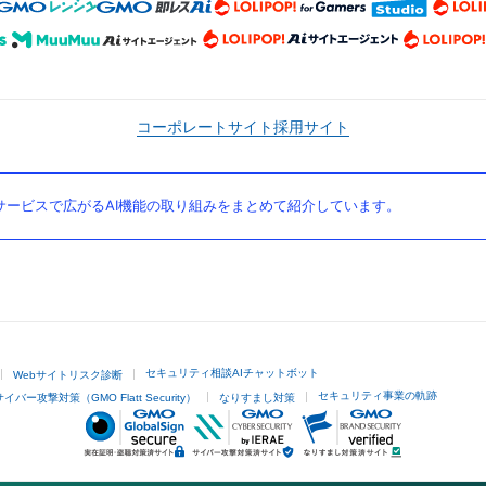
コーポレートサイト
採用サイト
ービスで広がるAI機能の取り組みをまとめて紹介しています。
セキュリティ相談AIチャットボット
Webサイトリスク診断
セキュリティ事業の軌跡
サイバー攻撃対策（GMO Flatt Security）
なりすまし対策