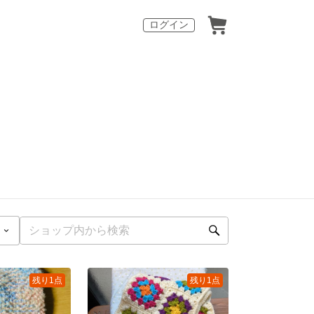
ログイン
残り1点
残り1点