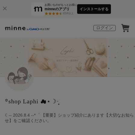
お買いものがもっとお得に
minneのアプリ
インストールする
3
万件以上
ログイン
꙳shop Laphi ☁︎⋆☽︎︎·̩͙
☾-- 2026.8.4 --*゜ 【重要】ショップ紹介にあります【大切なお知ら
せ】をご確認ください。