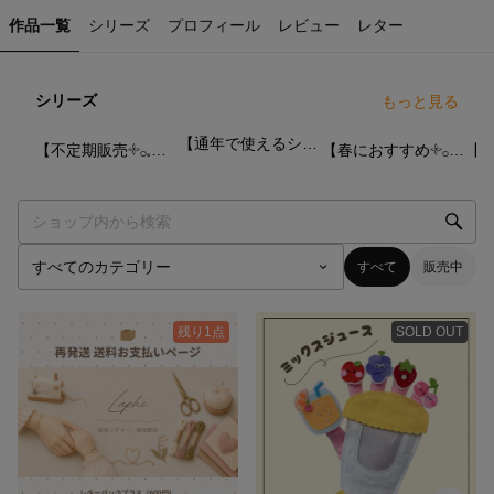
作品一覧
シリーズ
プロフィール
レビュー
レター
シリーズ
もっと見る
4
点
42
点
28
点
【通年で使えるシアター！】
【不定期販売𓇬𓂂𓈒単品パーツ】
【春におすすめ𓇬𓂂𓈒シアター】
すべて
販売中
残り1点
SOLD OUT