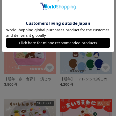
【通年・春】 ほっこりかわいい 首掛けシアター こぶたがみちを 保育シアター・保育教材
【通年・春】 2曲分演じれる 手袋シアター おはながわらった・チューリップ 保育シアター・保育教材
3,900円
2,500円
SOLD OUT
SOLD OUT
【通年・春・食育】 演じやすい 首掛けシアター おべんとうばこのこのうた・綿ぬき 保育シアター・保育教材
【通年】 アレンジで楽しめる パネルシアター ふうせんのうた・パーツ付け替え可能 保育シアター・保育教材
3,800円
4,200円
SOLD OUT
残り1点