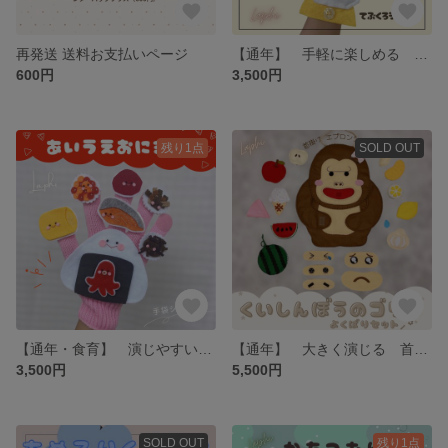
再発送 送料お支払いページ
【通年】 手軽に楽しめる 手袋シアター ミックスジュースのうた・りんごのほっぺ 保育シアター・保育教材
600円
3,500円
残り1点
SOLD OUT
【通年・食育】 演じやすい 手袋シアター あいうえおにぎり 保育シアター・保育教材
【通年】 大きく演じる 首掛けシアター くいしんぼうのゴリラ・よくばりセット 保育園で大好評 保育シアター・保育教材
3,500円
5,500円
SOLD OUT
残り1点