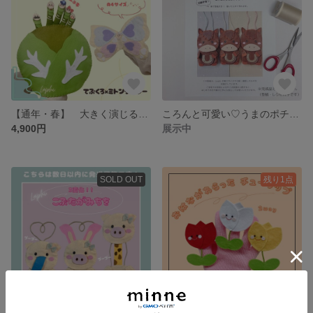
【通年・春】 大きく演じる ミトンシアター・手袋シアター キャベツのなかから 保育シアター・保育教材
ころんと可愛い♡うまのポチ袋｜型紙と作り方レシピ(冊子) 親子制作
4,900円
展示中
SOLD OUT
残り1点