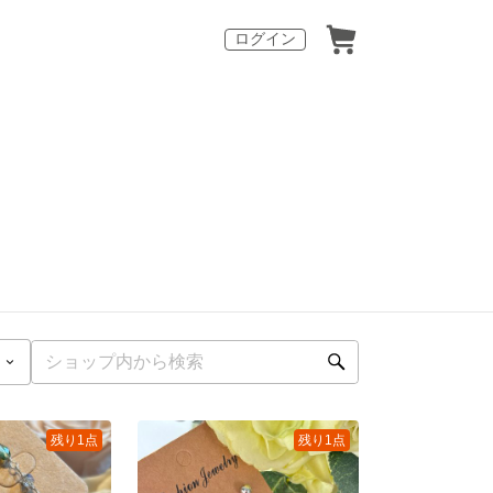
ログイン
残り1点
残り1点