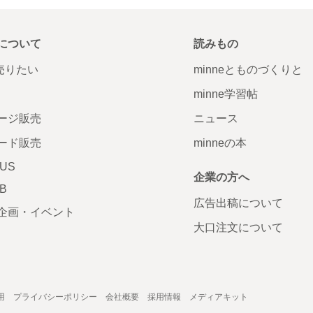
について
読みもの
で売りたい
minneとものづくりと
minne学習帖
ージ販売
ニュース
ード販売
minneの本
LUS
企業の方へ
AB
広告出稿について
企画・イベント
大口注文について
用
プライバシーポリシー
会社概要
採用情報
メディアキット