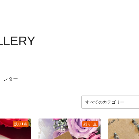
ALLERY
レター
残り1点
残り1点