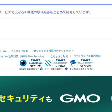
ービスで広がるAI機能の取り組みをまとめて紹介しています。
セキュリティ相談AIチャットボット
Webサイトリスク診断
セキュリティ事業の軌跡
サイバー攻撃対策（GMO Flatt Security）
なりすまし対策