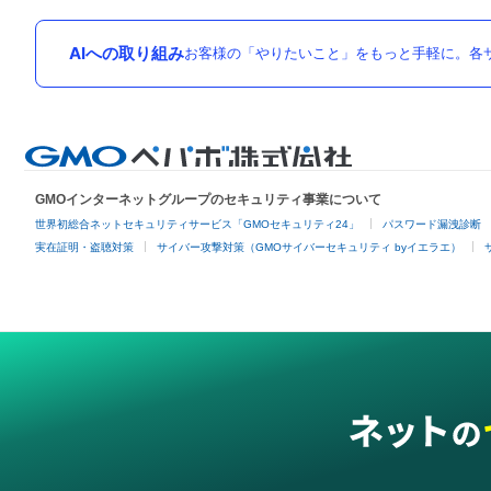
AIへの取り組み
お客様の「やりたいこと」をもっと手軽に。各サ
GMOインターネットグループのセキュリティ事業について
世界初総合ネットセキュリティサービス「GMOセキュリティ24」
パスワード漏洩診断
実在証明・盗聴対策
サイバー攻撃対策（GMOサイバーセキュリティ byイエラエ）