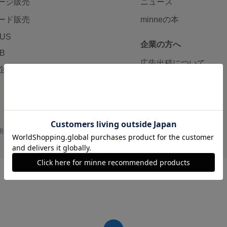
ージ販売
ニュース
ード販売
minneの本
LUS
企業の方へ
AB
広告出稿について
企画・イベント
大口注文について
用
プライバシーポリシー
会社概要
採用情報
メディアキット
©GMO Pepabo, Inc. All rights reserved.