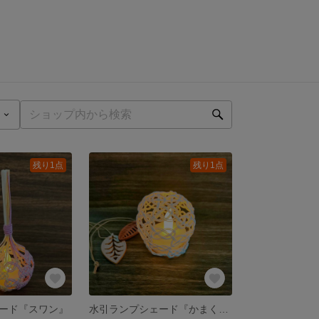
残り1点
残り1点
ード『スワン』
水引ランプシェード『かまくら』