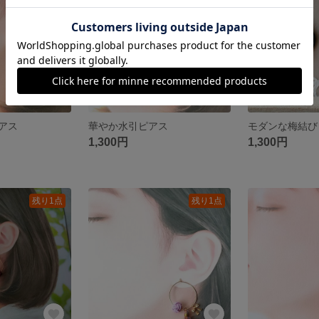
アス
華やか水引ピアス
モダンな梅結び
1,300円
1,300円
残り1点
残り1点