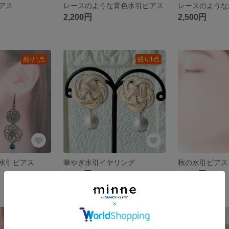
アス
レースのような青色水引ピアス
レースのような
2,200円
2,500円
残り1点
残り1点
水引ピアス
華やぎ水引イヤリング
秋の水引ピアス
1,600円
1,600円
残り1点
残り1点