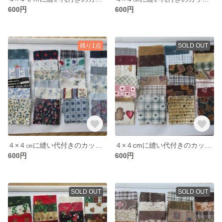
600円
600円
残り1点
SOLD OUT
４×４㎝に縫い代付きのカット布（ブルー系）
４×４cmに縫い代付きのカット布（カントリー調）５０枚
600円
600円
SOLD OUT
SOLD OUT