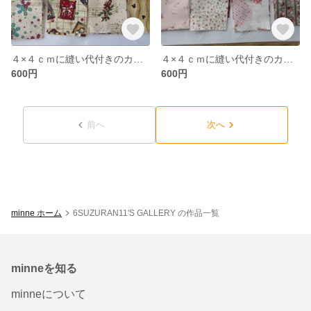
４×４ｃｍに縫い代付きのカット布（クリスマス柄）５０枚
４×４ｃｍに縫い代付きのカット布（赤＆ピンク系）５０枚
600円
600円
前へ
次へ
minne ホーム
6SUZURAN11'S GALLERY の作品一覧
minneを知る
minneについて