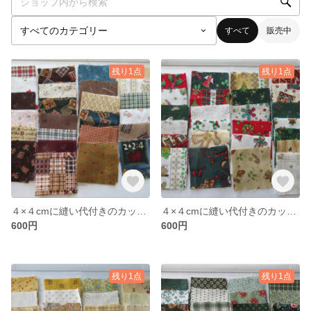
すべて
販売中
残り1点
残り1点
４×４cmに縫い代付きのカット布（カントリー調）
４×４cmに縫い代付きのカット布（クリスマス柄）
600円
600円
残り1点
残り1点