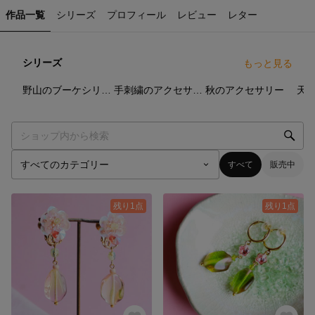
作品一覧
シリーズ
プロフィール
レビュー
レター
シリーズ
もっと見る
32
点
50
点
45
点
野山のブーケシリーズ(ブローチ)
手刺繍のアクセサリー
秋のアクセサリー
すべて
販売中
残り1点
残り1点