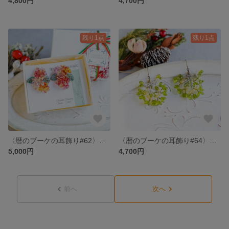
4,800円
4,700円
残り1点
残り1点
〈暦のブーケの耳飾り#62〉◇カランコエ (ピアス)
〈暦のブーケの耳飾り#64〉◇ヤドリギ (ピアス/イヤリング)
5,000円
4,700円
前へ
次へ