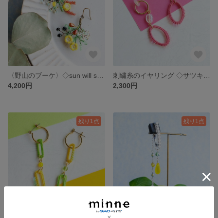
〈野山のブーケ〉◇sun will shine (ピアス/イヤリング)
刺繍糸のイヤリング ◇サツキのニュアンスピンク
4,200円
2,300円
残り1点
残り1点