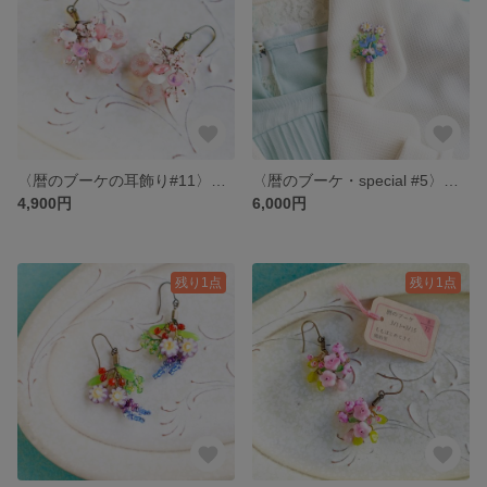
〈暦のブーケの耳飾り#11〉◇桜 (ピアス/イヤリング)
〈暦のブーケ・special #5〉◇ 清明のブローチ
4,900円
6,000円
残り1点
残り1点