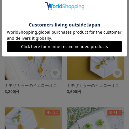
刺繍糸のピアス ◇ヤマブキのイエロー＆グリーン
タンポポ色のイヤーフック ◇チェコガラスとスワロフスキーパール
2,600円
2,700円
残り1点
残り1点
ミモザカラーのイエローオニキスのピアス (マーキスフック)
ミモザカラーのイエローオニキスのイヤリング(小鳥)
3,200円
3,600円
残り1点
残り1点