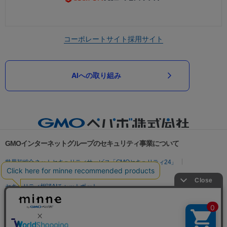
コーポレートサイト
採用サイト
AIへの取り組み
GMOインターネットグループのセキュリティ事業について
世界初総合ネットセキュリティサービス「GMOセキュリティ24」
パスワード漏洩診断
Webサイトリスク診断
セキュリティ相談AIチャットボット
実在証明・盗聴対策
サイバー攻撃対策（GMOサイバーセキュリティ byイエラエ）
サイバー攻撃対策（GMO Flatt Security）
なりすまし対策