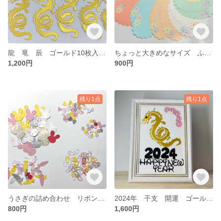
龍 竜 辰 ゴールド10枚入り 年賀状 干支 ダイカット クラフトカット No.98
ちょっと大きめなサイズ ふわふわ 楕円形 花のメッセージカード 横幅10㌢ ダイカット No.117
1,200円
900円
残り1点
残り1点
うさぎの詰め合わせ リボン 人参 カラーダイカット クラフトパンチ No.117
2024年 干支 開運 ゴールド龍 ダイカット シーグラスアート No.116
800円
1,600円