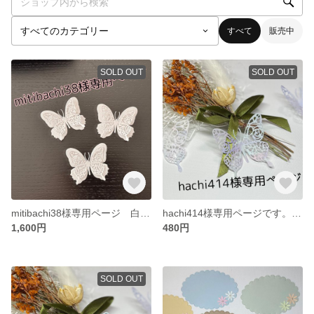
すべて
販売中
SOLD OUT
SOLD OUT
mitibachi38様専用ページ 白い蝶々🦋
hachi414様専用ページです。メッセージカード30枚
1,600円
480円
SOLD OUT