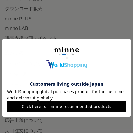
ダウンロード販売
minne PLUS
minne LAB
販売支援企画・イベント
読みもの
minneとものづくりと
minne学習帖
ニュース
minneの本
企業の方へ
広告出稿について
大口注文について