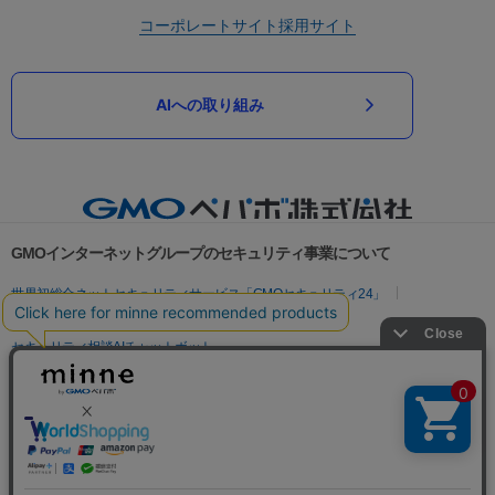
コーポレートサイト
採用サイト
AIへの取り組み
GMOインターネットグループのセキュリティ事業について
世界初総合ネットセキュリティサービス「GMOセキュリティ24」
パスワード漏洩診断
Webサイトリスク診断
セキュリティ相談AIチャットボット
実在証明・盗聴対策
サイバー攻撃対策（GMOサイバーセキュリティ byイエラエ）
サイバー攻撃対策（GMO Flatt Security）
なりすまし対策
セキュリティ事業の軌跡