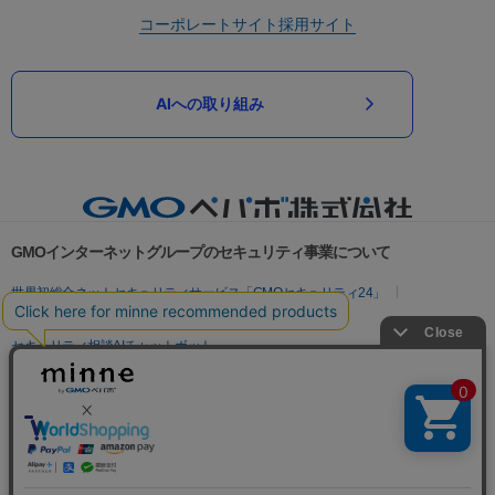
コーポレートサイト
採用サイト
AIへの取り組み
GMOインターネットグループのセキュリティ事業について
世界初総合ネットセキュリティサービス「GMOセキュリティ24」
パスワード漏洩診断
Webサイトリスク診断
セキュリティ相談AIチャットボット
実在証明・盗聴対策
サイバー攻撃対策（GMOサイバーセキュリティ byイエラエ）
サイバー攻撃対策（GMO Flatt Security）
なりすまし対策
セキュリティ事業の軌跡