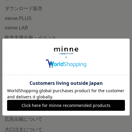
ダウンロード販売
minne PLUS
minne LAB
販売支援企画・イベント
読みもの
minneとものづくりと
minne学習帖
ニュース
minneの本
企業の方へ
広告出稿について
大口注文について