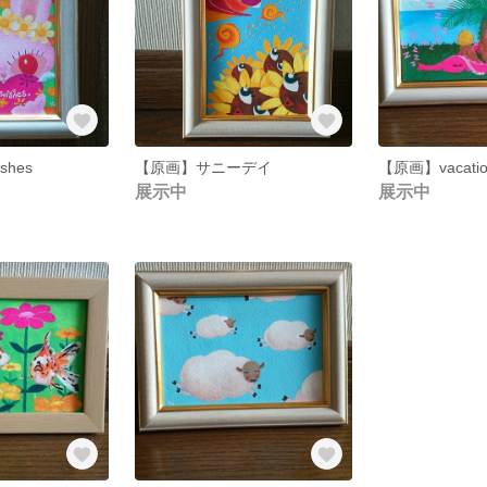
shes
【原画】サニーデイ
【原画】vacati
展示中
展示中