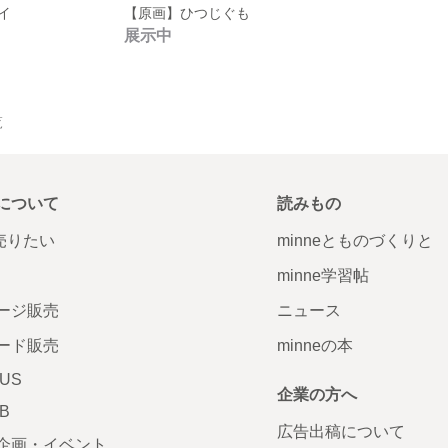
イ
【原画】ひつじぐも
展示中
覧
について
読みもの
で売りたい
minneとものづくりと
minne学習帖
ージ販売
ニュース
ード販売
minneの本
LUS
企業の方へ
AB
広告出稿について
企画・イベント