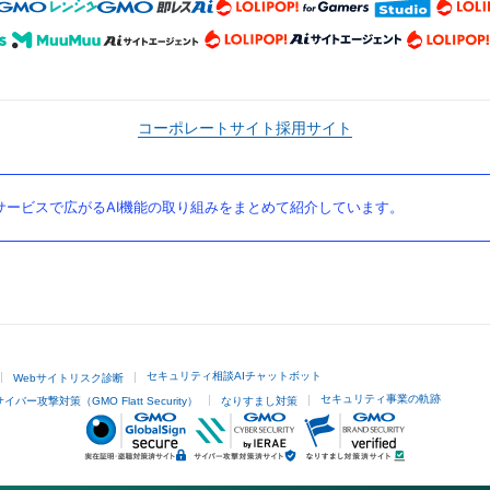
コーポレートサイト
採用サイト
ービスで広がるAI機能の取り組みをまとめて紹介しています。
セキュリティ相談AIチャットボット
Webサイトリスク診断
セキュリティ事業の軌跡
サイバー攻撃対策（GMO Flatt Security）
なりすまし対策