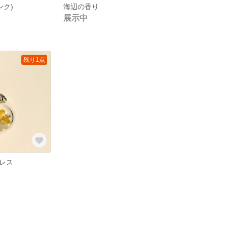
ンク)
海辺の香り
展示中
残り1点
レス