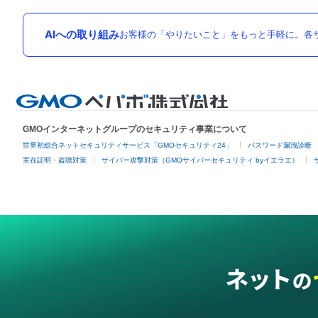
AIへの取り組み
お客様の「やりたいこと」をもっと手軽に。各サ
GMOインターネットグループのセキュリティ事業について
世界初総合ネットセキュリティサービス「GMOセキュリティ24」
パスワード漏洩診断
実在証明・盗聴対策
サイバー攻撃対策（GMOサイバーセキュリティ byイエラエ）