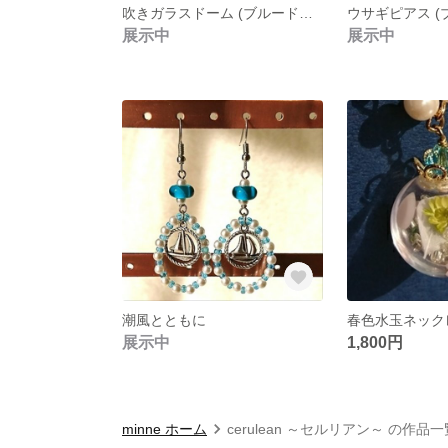
吹きガラスドーム (ブルードット)
ウサギピアス (
展示中
展示中
潮風とともに
春色水玉ネック
展示中
1,800円
minne ホーム
cerulean ～セルリアン～ の作品一