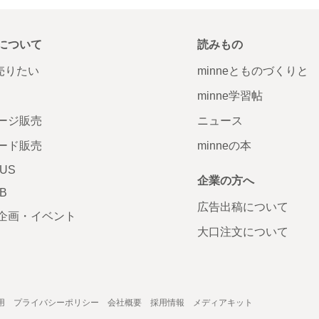
について
読みもの
で売りたい
minneとものづくりと
minne学習帖
ージ販売
ニュース
ード販売
minneの本
LUS
企業の方へ
AB
広告出稿について
企画・イベント
大口注文について
用
プライバシーポリシー
会社概要
採用情報
メディアキット