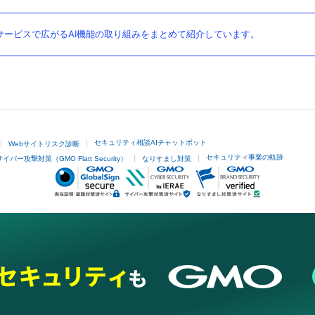
ービスで広がるAI機能の取り組みをまとめて紹介しています。
セキュリティ相談AIチャットボット
Webサイトリスク診断
セキュリティ事業の軌跡
サイバー攻撃対策（GMO Flatt Security）
なりすまし対策