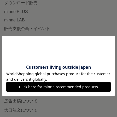
ダウンロード販売
minne PLUS
minne LAB
販売支援企画・イベント
読みもの
minneとものづくりと
minne学習帖
ニュース
minneの本
企業の方へ
広告出稿について
大口注文について