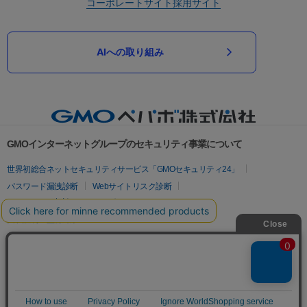
コーポレートサイト
採用サイト
AIへの取り組み
GMOインターネットグループのセキュリティ事業について
世界初総合ネットセキュリティサービス「GMOセキュリティ24」
パスワード漏洩診断
Webサイトリスク診断
セキュリティ相談AIチャットボット
実在証明・盗聴対策
サイバー攻撃対策（GMOサイバーセキュリティ byイエラエ）
サイバー攻撃対策（GMO Flatt Security）
なりすまし対策
セキュリティ事業の軌跡