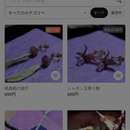
すべて
販売中
残り1点
SOLD OUT
紙風船の提灯
シャボン玉乗り鶴
650円
600円