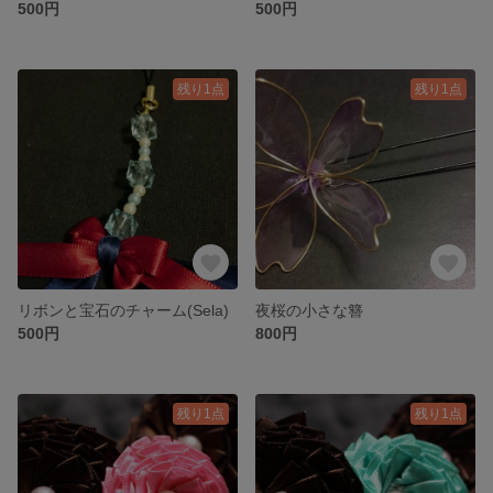
500円
500円
残り1点
残り1点
リボンと宝石のチャーム(Sela)
夜桜の小さな簪
500円
800円
残り1点
残り1点