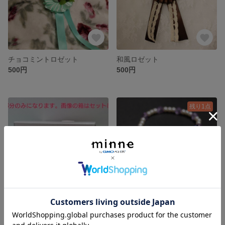
チョコミントロゼット
和風ロゼット
500円
500円
残り1点
[試作]お友達へのプレゼントやお礼に！！簡易熨斗
リボンと鈴のパールブレスレット
展示中
400円