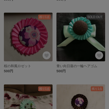
残り1点
SOLD OUT
桜の和風ロゼット
青い向日葵の一輪ヘアゴム
500円
500円
残り1点
残り1点