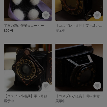
宝石の瞳の仔猫☆コーヒー
【コスプレ小道具】零～紅い蝶～射影機
800円
展示中
【コスプレ小道具】零～月蝕の仮面～射影機
【コスプレ小道具】 零～刺青ノ聲～射影機
展示中
展示中