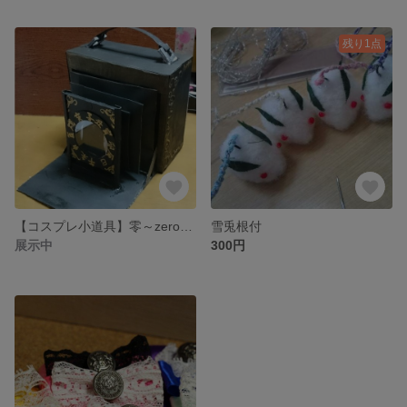
残り1点
【コスプレ小道具】零～zero～ 射影機
雪兎根付
展示中
300円