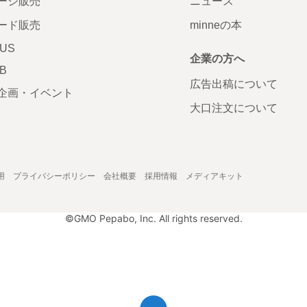
ージ販売
ニュース
ード販売
minneの本
LUS
企業の方へ
AB
広告出稿について
企画・イベント
大口注文について
用
プライバシーポリシー
会社概要
採用情報
メディアキット
©GMO Pepabo, Inc. All rights reserved.