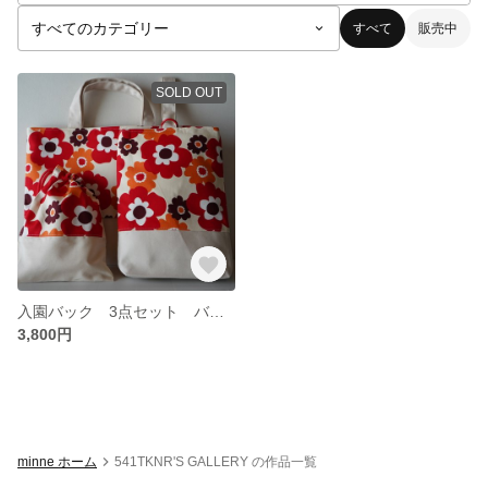
すべて
販売中
SOLD OUT
入園バック 3点セット バラ売り可 ハンドメイド レッスンバック 上靴入れ コップ入れ 体操着袋 靴袋 シューズケース 絵本バッグ ①
3,800円
minne ホーム
541TKNR'S GALLERY の作品一覧