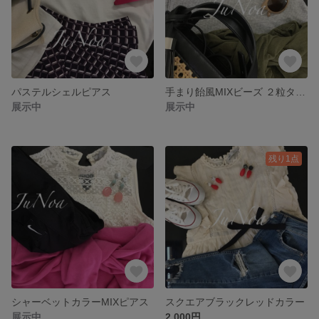
パステルシェルピアス
手まり飴風MIXビーズ ２粒タイプ
展示中
展示中
残り1点
シャーベットカラーMIXピアス
スクエアブラックレッドカラー
展示中
2,000円