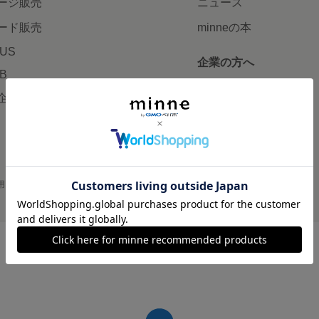
ージ販売
ニュース
ード販売
minneの本
LUS
企業の方へ
AB
広告出稿について
企画・イベント
大口注文について
用
プライバシーポリシー
会社概要
採用情報
メディアキット
©GMO Pepabo, Inc. All rights reserved.