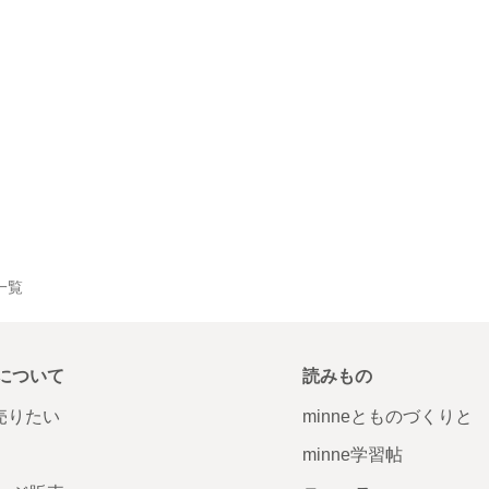
一覧
について
読みもの
で売りたい
minneとものづくりと
minne学習帖