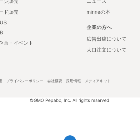
ージ販売
ニュース
ード販売
minneの本
LUS
企業の方へ
AB
広告出稿について
企画・イベント
大口注文について
用
プライバシーポリシー
会社概要
採用情報
メディアキット
©GMO Pepabo, Inc. All rights reserved.