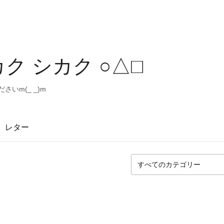
ク シカク ○△□
いm(_ _)m
レター