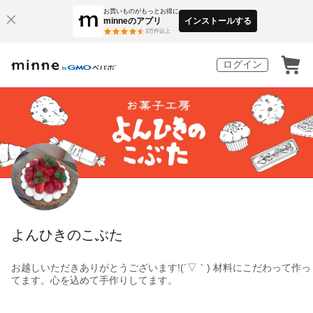
お買いものがもっとお得に
minneのアプリ
インストールする
3
万件以上
ログイン
よんひきのこぶた
お越しいただきありがとうございます!(´▽｀) 材料にこだわって作っ
てます。心を込めて手作りしてます。