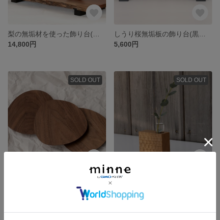
梨の無垢材を使った飾り台(黒檀脚） 木製無垢材
しうり桜無垢板の飾り台(黒檀脚） 木製無垢材
14,800円
5,600円
SOLD OUT
SOLD OUT
木の和菓子皿「chocoro S 」 ウォールナット無垢材 平皿
木でできたフラワーベース「kikko bc」 ブラックチェリー無垢材 一輪挿し
1,000円
2,300円