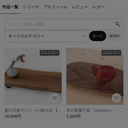
作品一覧
シリーズ
プロフィール
レビュー
レター
すべて
販売中
SOLD OUT
SOLD OUT
梨の天板でつくった飾り台 【送料無料】
木の和菓子皿「chocoro L 」 ウォールナット無垢材 平皿
18,000円
1,300円