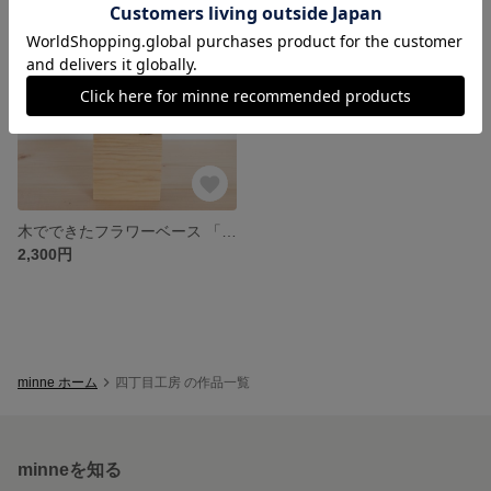
SOLD OUT
木でできたフラワーベース 「sazanami」ヒノキ無垢材 一輪挿し
2,300円
minne ホーム
四丁目工房 の作品一覧
minneを知る