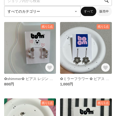
すべて
販売中
残り1点
残り1点
✿︎shimmer✿︎ ピアス レジン パールピアス クリア
✿︎ミラーフラワー ✿︎ ピアス 大ぶりピアス シルバーピアス お花モチーフ フラワー
800円
1,000円
残り1点
残り1点