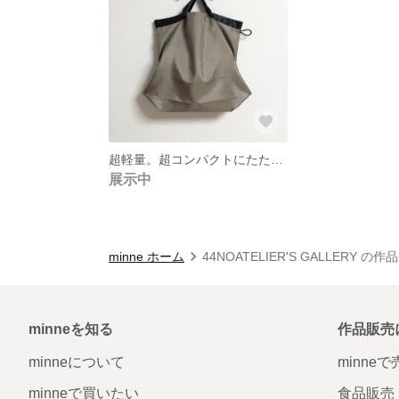
超軽量。超コンパクトにたためるエコバッグ 撥水加工 グレージュ
展示中
minne ホーム
44NOATELIER'S GALLERY の作
minneを知る
作品販売
minneについて
minne
minneで買いたい
食品販売