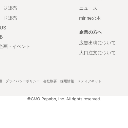
ージ販売
ニュース
ード販売
minneの本
LUS
企業の方へ
AB
広告出稿について
企画・イベント
大口注文について
用
プライバシーポリシー
会社概要
採用情報
メディアキット
©GMO Pepabo, Inc. All rights reserved.