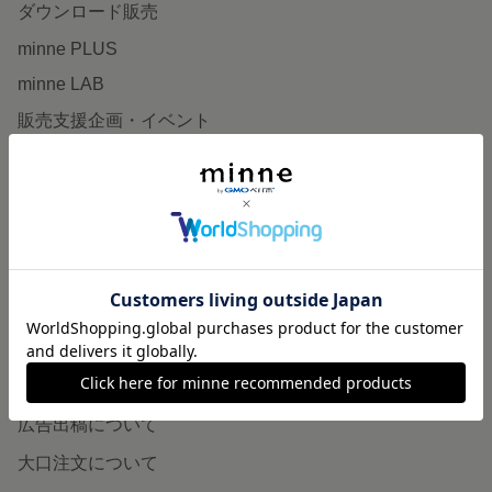
ダウンロード販売
minne PLUS
minne LAB
販売支援企画・イベント
読みもの
minneとものづくりと
minne学習帖
ニュース
minneの本
企業の方へ
広告出稿について
大口注文について