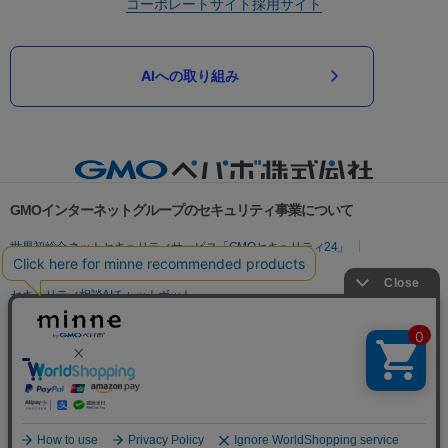
コーポレートサイト
採用サイト
AIへの取り組み
GMOインターネットグループのセキュリティ事業について
世界初総合ネットセキュリティサービス「GMOセキュリティ24」
パスワード漏洩診断
Webサイトリスク診断
セキュリティ相談AIチャットボット
実在証明・盗聴対策
サイバー攻撃対策（GMOサイバーセキュリティ byイエラエ）
サイバー攻撃対策（GMO Flatt Security）
なりすまし対策
セキュリティ事業の軌跡