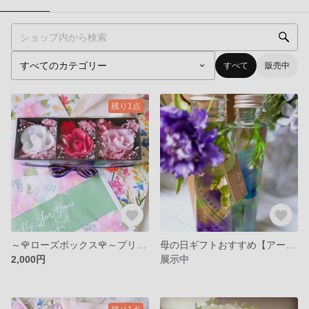
すべて
販売中
残り1点
～🌹ローズボックス🌹～プリザーブドフラワ－P－3【ミニブーケプレゼント中】
母の日ギフトおすすめ【アーティフィシャル&プリザーブドフラワ－】SOLDOUT
2,000円
展示中