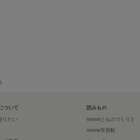
覧
について
読みもの
で売りたい
minneとものづくりと
minne学習帖