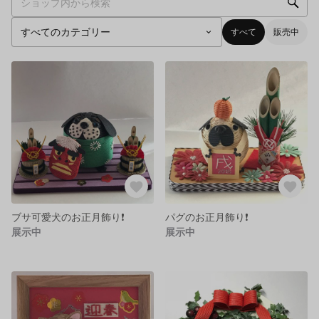
すべて
販売中
ブサ可愛犬のお正月飾り❗️
パグのお正月飾り❗️
展示中
展示中