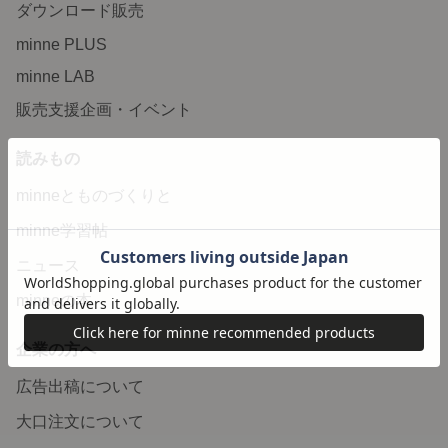
ダウンロード販売
minne PLUS
minne LAB
販売支援企画・イベント
読みもの
minneとものづくりと
minne学習帖
ニュース
minneの本
企業の方へ
広告出稿について
大口注文について