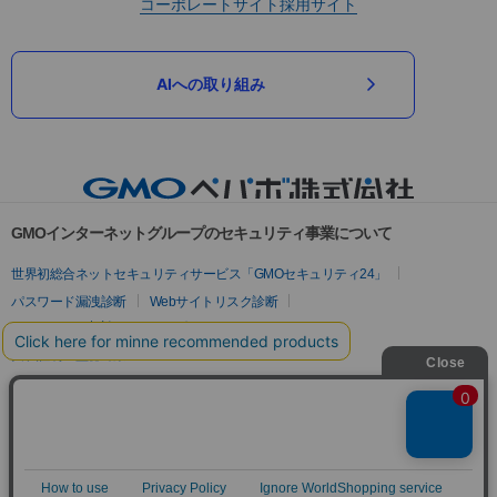
コーポレートサイト
採用サイト
AIへの取り組み
GMOインターネットグループのセキュリティ事業について
世界初総合ネットセキュリティサービス「GMOセキュリティ24」
パスワード漏洩診断
Webサイトリスク診断
セキュリティ相談AIチャットボット
実在証明・盗聴対策
サイバー攻撃対策（GMOサイバーセキュリティ byイエラエ）
サイバー攻撃対策（GMO Flatt Security）
なりすまし対策
セキュリティ事業の軌跡