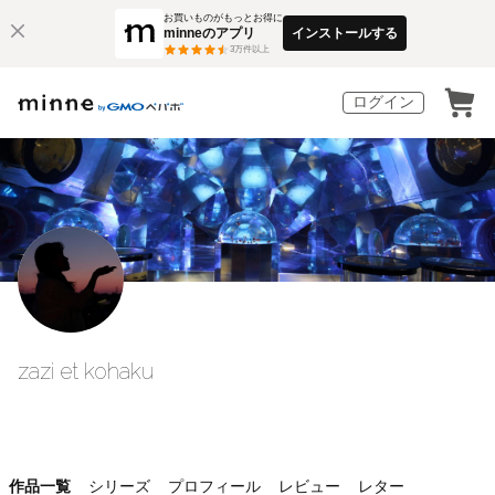
お買いものがもっとお得に
minneのアプリ
インストールする
3
万件以上
ログイン
zazi et kohaku
作品一覧
シリーズ
プロフィール
レビュー
レター