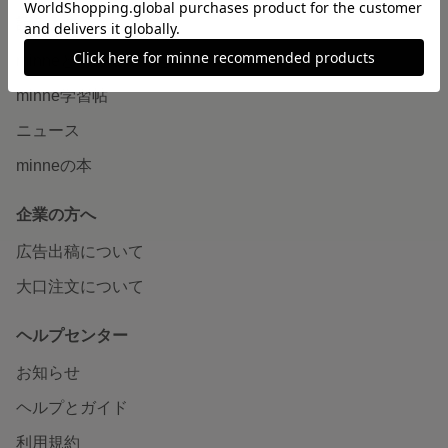
読みもの
minneとものづくりと
minne学習帖
ニュース
minneの本
企業の方へ
広告出稿について
大口注文について
ヘルプセンター
お知らせ
ヘルプとガイド
利用規約