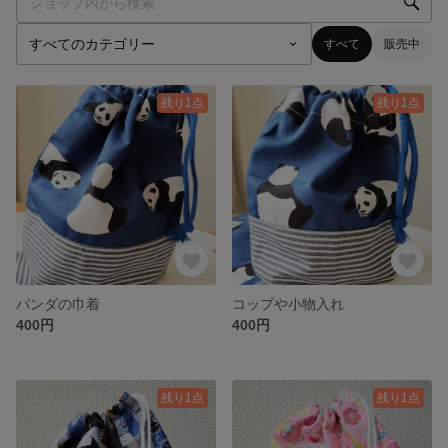
すべて
販売中
残り1点
残り1点
パンダの巾着
コップや小物入れ
400円
400円
残り1点
残り1点