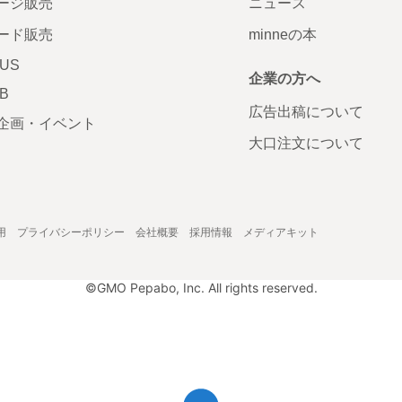
ージ販売
ニュース
ード販売
minneの本
LUS
企業の方へ
AB
広告出稿について
企画・イベント
大口注文について
用
プライバシーポリシー
会社概要
採用情報
メディアキット
©GMO Pepabo, Inc. All rights reserved.