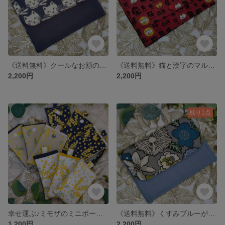
《送料無料》クールなお顔の猫ちゃんマルチケース ハンドメイド マルチポーチ ネコ グレー 動物 母子手帳 お薬手帳 通帳ケース チェック
《送料無料》猫と漢字のマルチケース ハンドメイド マルチポーチ 猫 通帳ケース 母子手帳ケース 赤 2WAY コットンこばやし お薬手帳
2,200円
2,200円
残り1点
幸せ運ぶ♪ミモザのミニポーチ ハンドメイド 植物 北欧 ミモザ デニム ポーチ メイクポーチ 定期入れ 小銭入れ カードケース 化粧ポーチ キーケース
《送料無料》くすみブルーが素敵な花柄マルチケース ハンドメイド マルチポーチ 北欧 植物 ダスティーカラー 母子手帳 お薬手帳 通帳ケース
1,200円
2,200円