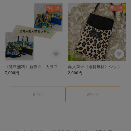
残り1点
残り1点
《送料無料》新作☆ カラフルダイナソーの入園入学セット ハンドメイド 恐竜 レッスンバッグ 通園バッグ 上靴袋 お着替え袋 コップ袋 給食袋 弁当袋 ランチョンマット マルチカラー ティラノサウル
再入荷☆《送料無料》シックなヒョウ柄のスマホショルダー ハンドメイド 動物 スマホケース ブラウン 2WAY 豹 大人かわいい ポシェット 肩がけ
7,000円
2,000円
前へ
次へ