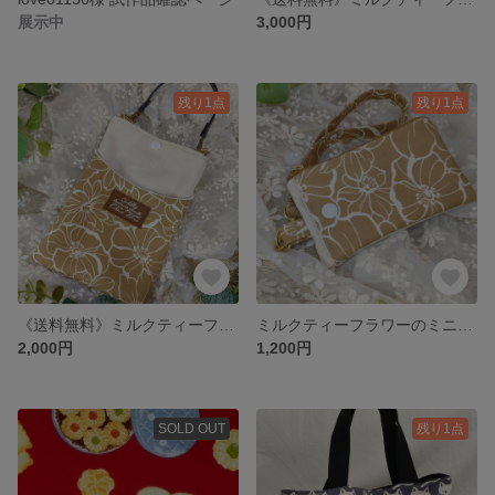
展示中
3,000円
残り1点
残り1点
《送料無料》ミルクティーフラワーのスマホショルダー ハンドメイド スマホポーチ ベージュ 北欧 スマホケース 2WAY 花柄 線画
ミルクティーフラワーのミニポーチ ハンドメイド ポーチ 花柄 小銭入れ 定期入れ カードケース 化粧ポーチ ベージュ 線画
2,000円
1,200円
SOLD OUT
残り1点