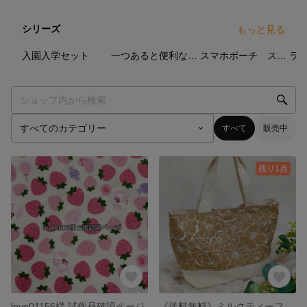
シリーズ
もっと見る
8
点
11
点
27
点
入園入学セット
一つあると便利なミニポーチ
スマホポーチ スマホポシェット
すべて
販売中
残り1点
love01156様 試作品確認ページ
《送料無料》ミルクティーフラワーのトートバッグ ハンドメイド バッグ ベージュ 花柄 線画 北欧 ミニトート お散歩バッグ ランチバック