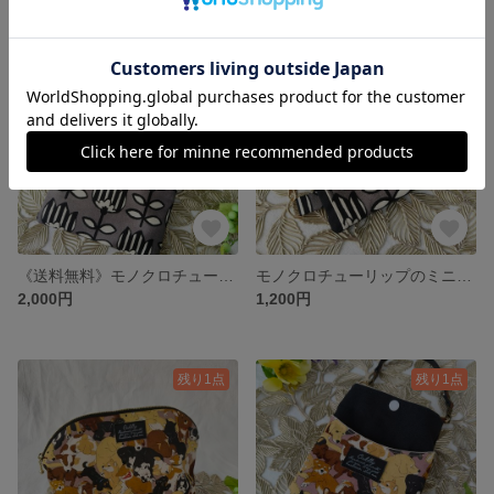
残り1点
残り1点
《送料無料》モノクロチューリップのスマホショルダー ハンドメイド スマホケース 2WAY 北欧 ポシェット チューリップ 花柄 モノクロ 黒
モノクロチューリップのミニポーチ ハンドメイド ポーチ 北欧風 キーケース 花柄 春 メイクポーチ 定期入れ 小銭入れ
2,000円
1,200円
残り1点
残り1点