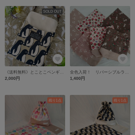
SOLD OUT
《送料無料》とことこペンギンのスマホショルダー ハンドメイド モカカラー 鳥 スマホケース ペンギン スマホポーチ ショルダー 2WAY
全色入荷！ リバーシブルランチョンマットとコップ袋のセット 入園 入学 入園入学セット サイズ変更可能☆ ランチマット 給食袋 うさぎ いちご さくらんぼ ピンク ブラウン クラシカル カラフル
2,000円
1,400円
残り1点
残り1点