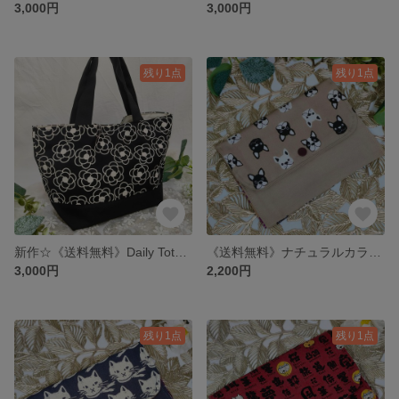
3,000円
3,000円
残り1点
残り1点
新作☆《送料無料》Daily Tote 北欧フラワー トートバッグ ハンドメイド カメリア ランチバック ミニトート トートバッグ ブラック サブバッグ お散歩バッグ 花柄
《送料無料》ナチュラルカラーのフレブルマルチケース ハンドメイド マルチポーチ 犬 ワンコ 動物 母子手帳 お薬手帳 通帳ケース チェック
3,000円
2,200円
残り1点
残り1点