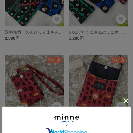
送料無料 のんびりくまさんのスマホショルダー ハンドメイド 熊 スマホケース スマホポーチ ポシェット 肩がけ 2WAY 春
のんびりくまさんのミニポーチ ハンドメイド ポーチ 北欧風 キーケース 熊 動物 春 メイクポーチ 定期入れ 小銭入れ
2,000円
1,200円
残り1点
残り1点
コットンこばやし猫と漢字のミニポーチ ハンドメイド 小銭入れ メイクポーチ 定期入れ カードケース 小物入れ ポーチ 漢字 赤色
再入荷《送料無料》コットンこばやし猫と漢字のスマホショルダー ハンドメイド スマホケース 猫 赤 漢字 ポシェット ショルダー 肩がけ 2WAY
1,200円
2,000円