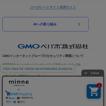
コーポレートサイト
採用サイト
AIへの取り組み
GMOインターネットグループのセキュリティ事業について
世界初総合ネットセキュリティサービス「GMOセキュリティ24」
パスワード漏洩診断
Webサイトリスク診断
セキュリティ相談AIチャットボット
実在証明・盗聴対策
サイバー攻撃対策（GMOサイバーセキュリティ byイエラエ）
サイバー攻撃対策（GMO Flatt Security）
なりすまし対策
セキュリティ事業の軌跡