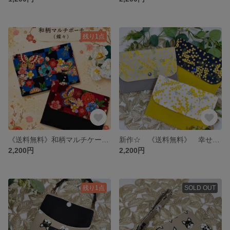
残り1点
《送料無料》和柄マルチケース（蝶々）ハンドメイド 和柄 マルチポーチ 母子手帳 お薬手帳 通帳ケース 和小物 バタフライ チェック 青 赤 市松模様
新作☆ 《送料無料》 幸せ運ぶ♪ミモザのマルチケース ハンドメイド 通帳ケース 母子手帳ケース ミモザ ポーチ 花柄 お薬手帳カバー 黄色 北欧 植物
2,200円
2,200円
残り1点
SOLD OUT