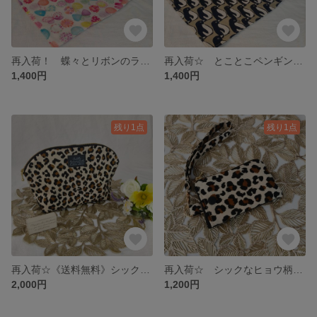
再入荷！ 蝶々とリボンのランチョンマットとコップ袋のセット ハンドメイド 入園 入学 入園入学セット サイズ変更可能☆ 給食袋 弁当袋 カラフル ピンク
再入荷☆ とことこペンギンのランチョンマットとコップ袋のセット ハンドメイド 入園 入学 入園入学セット 給食袋 弁当袋 モカカラー 鳥
1,400円
1,400円
残り1点
残り1点
再入荷☆《送料無料》シックなヒョウ柄のラウンドポーチ ハンドメイド ポーチ レオパード 動物 ブラック シェルポーチ 化粧ポーチ メイクポーチ 豹柄
再入荷☆ シックなヒョウ柄のミニポーチ ハンドメイド 豹 定期入れ 小銭入れ メイクポーチ ポーチ カードケース ブラック 動物 ストラップ
2,000円
1,200円