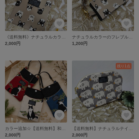
《送料無料》ナチュラルカラーのフレブルスマホショルダー ハンドメイド スマホケース ショルダーバッグ サコッシュ 犬 スマホポーチ 肩がけ
ナチュラルカラーのフレブルミニポーチ ハンドメイド ポーチ 犬 小銭入れ 定期入れ 小物入れ ワンコ メイクポーチ ベージュ
2,000円
1,200円
残り1点
カラー追加☆【送料無料】和素材生地のアンニュイ猫さんのスマホショルダー ハンドメイド 猫 和柄 浴衣 ショルダーバッグ ポシェット 2WAY ネコ ハチワレ 黒猫
【送料無料】ナチュラルテイストなブタさんシェルポーチ ハンドメイド 化粧ポーチ ポーチ メイクポーチ ピッグ グレー ラウンドポーチ 小物入れ
2,000円
2,000円