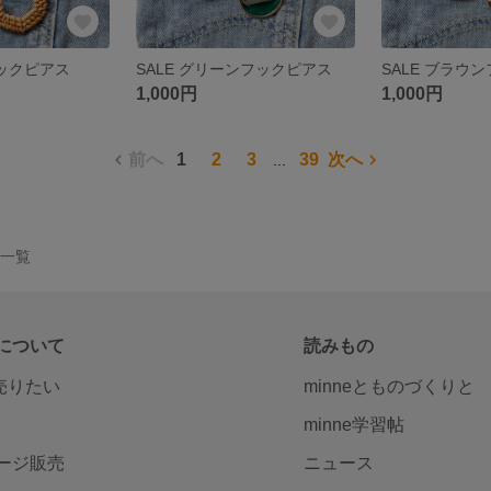
フックピアス
SALE グリーンフックピアス
SALE ブラウ
1,000円
1,000円
前へ
1
2
3
39
次へ
...
品一覧
について
読みもの
で売りたい
minneとものづくりと
minne学習帖
ージ販売
ニュース