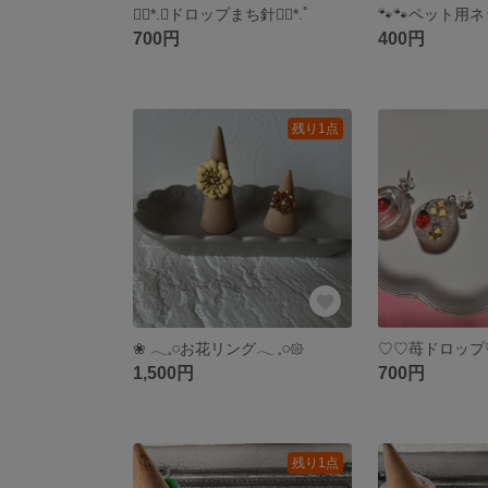
❁⃘*.ﾟドロップまち針❁⃘*.ﾟ
700円
400円
残り1点
❀ 𓂃𓈒𓏸お花リング𓂃 𓈒𓏸𑁍
♡♡苺ドロップ
1,500円
700円
残り1点