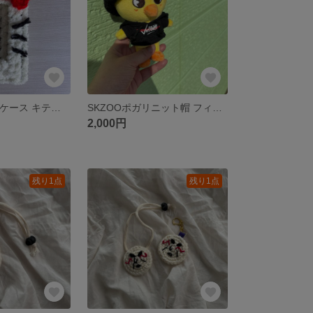
ꪆ୧韓国風トレカケース キティちゃんver.ꪆ୧
SKZOOポガリニット帽 フィリックスバージョン
2,000円
残り1点
残り1点