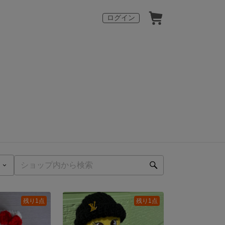
ログイン
残り1点
残り1点