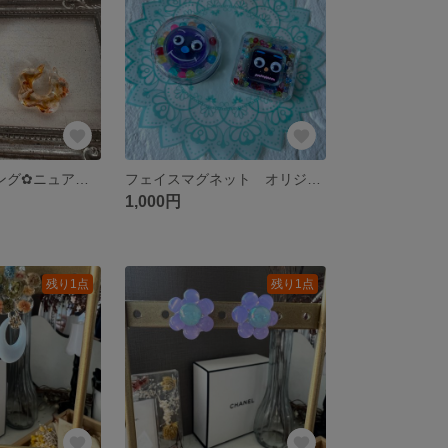
イヤーカフ&リング✿ニュアンスカラー𓂃𓂂ꕤ*.ﾟブラウン
フェイスマグネット オリジナルのマグネットお作りします◡̈♥︎
1,000円
残り1点
残り1点