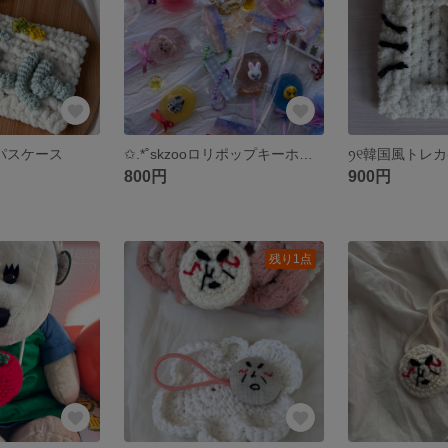
もこもこパスケース
✩.*˚skzooロリポップキーホルダー✩.*˚
800円
900円
残り1点