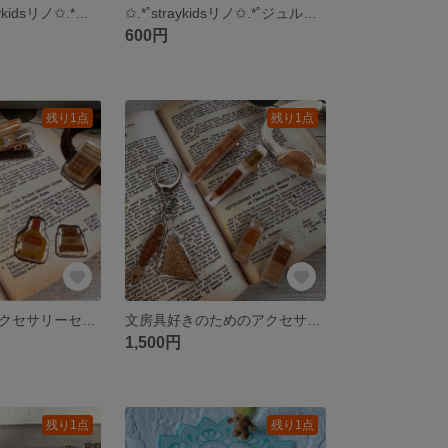
ペット用🐾straykidsリノ✩.*ジュルミ✩.*˚ネックレス
✩.*˚straykidsリノ✩.*˚ジュルミωωキーホルダー
600円
残り1点
残り1点
文房具好きのアクセサリーセット✎‎𓂃✎𓈒𓂂𓏸
文房具好きのためのアクセサリーセット✎‎𓂃𓈒𓏸
1,500円
残り1点
残り1点