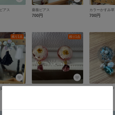
ピアス
薔薇ピアス
カラーかすみ草
700円
700円
残り1点
残り1点
タッセルピアス
ドライフラワーレジンピアス
800円
800円