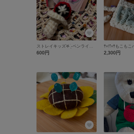
ストレイキッズ‎𖤐 ̖́-‬ペンライト✩*かぎ針編み
𖤣𖥧𖥣𖡡𖥧𖤣
600円
2,300円