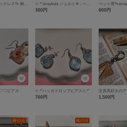
🐾🐾ペット用ネックレス🐾 林檎♡苺
✩.*˚straykids ジュルミ‎𖤐 ̖́-‬ ヘアゴム✿.*･
300円
600円
♡♡ピアス
✩.*˚ハッカドロップピアス✩.*˚
700円
1,500円
残り1点
残り1点