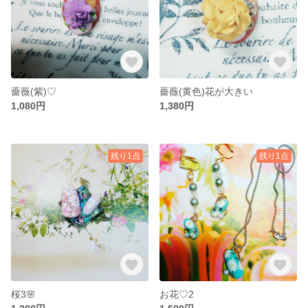
薔薇(紫)♡
薔薇(黄色)花が大きい
1,080円
1,380円
残り1点
残り1点
桜3🌸
お花♡2