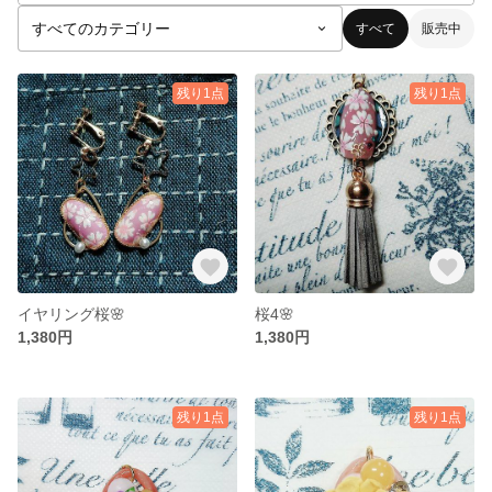
すべて
販売中
残り1点
残り1点
イヤリング桜🌸
桜4🌸
1,380円
1,380円
残り1点
残り1点