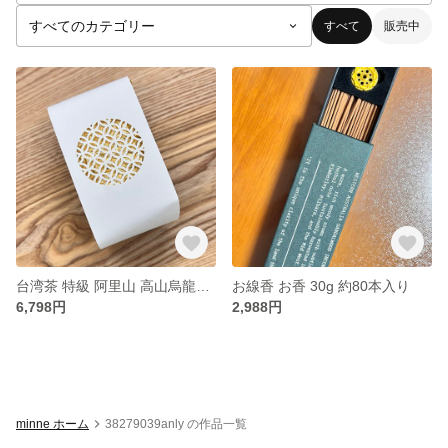
すべて
販売中
台湾茶 特級 阿里山 高山烏龍茶 ウーロン茶（150g)
お線香 お香 30g 約80本入り
6,798円
2,988円
minne ホーム
38279039anly の作品一覧