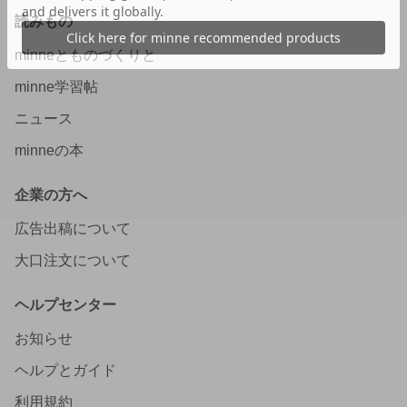
読みもの
minneとものづくりと
minne学習帖
ニュース
minneの本
企業の方へ
広告出稿について
大口注文について
ヘルプセンター
お知らせ
ヘルプとガイド
利用規約