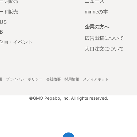
ージ販売
ニュース
ード販売
minneの本
LUS
企業の方へ
AB
広告出稿について
企画・イベント
大口注文について
用
プライバシーポリシー
会社概要
採用情報
メディアキット
©GMO Pepabo, Inc. All rights reserved.