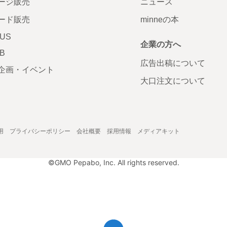
ージ販売
ニュース
ード販売
minneの本
LUS
企業の方へ
AB
広告出稿について
企画・イベント
大口注文について
用
プライバシーポリシー
会社概要
採用情報
メディアキット
©GMO Pepabo, Inc. All rights reserved.